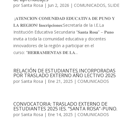
por
Santa Rosa
|
Jun 2, 2026
|
COMUNICADOS
,
SLIDE
¡𝐀𝐓𝐄𝐍𝐂𝐈𝐎́𝐍 𝐂𝐎𝐌𝐔𝐍𝐈𝐃𝐀𝐃 𝐄𝐃𝐔𝐂𝐀𝐓𝐈𝐕𝐀 𝐃𝐄 𝐏𝐔𝐍𝐎 𝐘
𝐋𝐀 𝐑𝐄𝐆𝐈𝐎́𝐍! 𝐈𝐧𝐬𝐜𝐫𝐢𝐩𝐜𝐢𝐨𝐧𝐞𝐬:Secretaría de la I.E.La
Institución Educativa Secundaria “𝐒𝐚𝐧𝐭𝐚 𝐑𝐨𝐬𝐚” – 𝐏𝐮𝐧𝐨
invita a toda la comunidad educativa y docentes
innovadores de la región a participar en el
curso: “𝐇𝐄𝐑𝐑𝐀𝐌𝐈𝐄𝐍𝐓𝐀𝐒 𝐃𝐄 𝐋𝐀...
RELACIÓN DE ESTUDIANTES INCORPORADAS
POR TRASLADO EXTERNO AÑO LECTIVO 2025
por
Santa Rosa
|
Ene 21, 2025
|
COMUNICADOS
CONVOCATORIA: TRASLADO EXTERNO DE
ESTUDIANTES 2025 IES. “SANTA ROSA”-PUNO.
por
Santa Rosa
|
Ene 14, 2025
|
COMUNICADOS