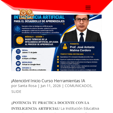
¡Atención! Inicio Curso Herramientas IA
por
Santa Rosa
|
Jun 11, 2026
|
COMUNICADOS
,
SLIDE
¡¡𝐏𝐎𝐓𝐄𝐍𝐂𝐈𝐀 𝐓𝐔 𝐏𝐑𝐀́𝐂𝐓𝐈𝐂𝐀 𝐃𝐎𝐂𝐄𝐍𝐓𝐄 𝐂𝐎𝐍 𝐋𝐀
𝐈𝐍𝐓𝐄𝐋𝐈𝐆𝐄𝐍𝐂𝐈𝐀 𝐀𝐑𝐓𝐈𝐅𝐈𝐂𝐈𝐀𝐋! La Institución Educativa