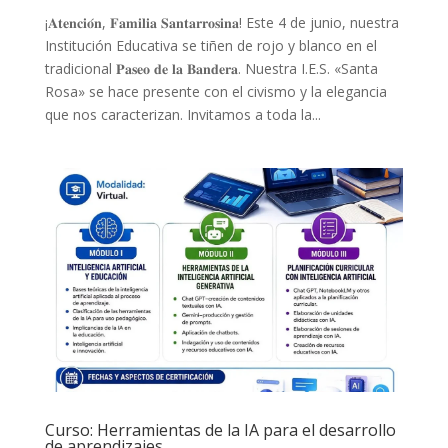
¡𝐀𝐭𝐞𝐧𝐜𝐢𝐨́𝐧, 𝐅𝐚𝐦𝐢𝐥𝐢𝐚 𝐒𝐚𝐧𝐭𝐚𝐫𝐫𝐨𝐬𝐢𝐧𝐚! Este 4 de junio, nuestra
Institución Educativa se tiñen de rojo y blanco en el
tradicional 𝐏𝐚𝐬𝐞𝐨 𝐝𝐞 𝐥𝐚 𝐁𝐚𝐧𝐝𝐞𝐫𝐚. Nuestra I.E.S. «Santa
Rosa» se hace presente con el civismo y la elegancia
que nos caracterizan. Invitamos a toda la...
Curso: Herramientas de la IA para el desarrollo
de aprendizajes