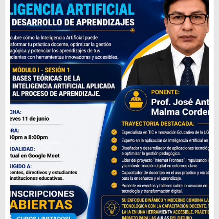
¡¡𝐏𝐎𝐓𝐄𝐍𝐂𝐈𝐀 𝐓𝐔 𝐏𝐑𝐀́𝐂𝐓𝐈𝐂𝐀 𝐃𝐎𝐂𝐄𝐍𝐓𝐄 𝐂𝐎𝐍 𝐋𝐀 𝐈𝐍𝐓𝐄𝐋𝐈𝐆𝐄𝐍𝐂𝐈𝐀 𝐀𝐑𝐓𝐈𝐅𝐈𝐂𝐈𝐀𝐋! La Institución Educativa Secundaria "Santa Rosa" de Puno te invita a formar parte de un espacio de aprendizaje innovador diseñado para transformar la educación. Curso: Herramientas de la Inteligencia...