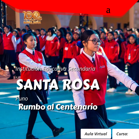
Institución Educativa Secundaria
SANTA ROSA
Puno
Rumbo al Centenario
Aula Virtual
Curso: